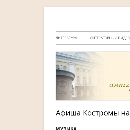
Перейти
к
содержимому
Основное
ЛИТЕРАТУРА
ЛИТЕРАТУРНЫЙ ВИДЕ
меню
Афиша Костромы на
МУЗЫКА