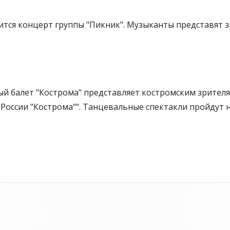
оится концерт группы "Пикник". Музыканты представят 
ый балет "Кострома" представляет костромским зрител
оссии "Кострома"". Танцевальные спектакли пройдут н